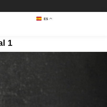
ES
al 1