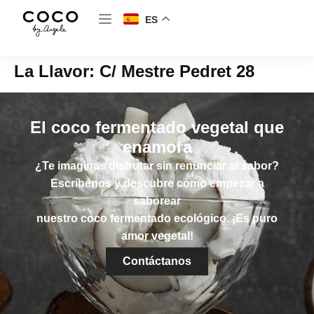
ES
La Llavor: C/ Mestre Pedret 28
El coco fermentado vegetal que
enamora
¿Te imaginas disfrutar sin renunciar al sabor?
Escríbenos y descubre cómo empezar a
saborear
nuestro coco fermentado ecológico. ¡Es puro
amor vegetal!
Contáctanos