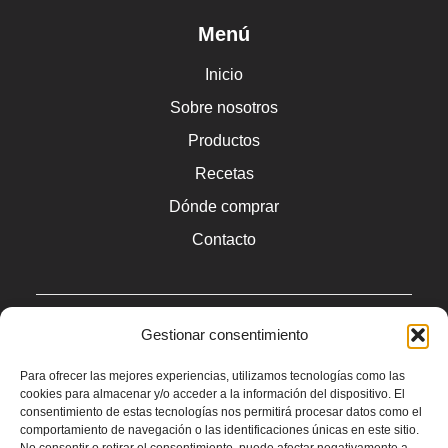
Menú
Inicio
Sobre nosotros
Productos
Recetas
Dónde comprar
Contacto
Legal
Gestionar consentimiento
Aviso legal
Para ofrecer las mejores experiencias, utilizamos tecnologías como las
cookies para almacenar y/o acceder a la información del dispositivo. El
Política de privacidad
consentimiento de estas tecnologías nos permitirá procesar datos como el
comportamiento de navegación o las identificaciones únicas en este sitio.
Política de cookies (UE)