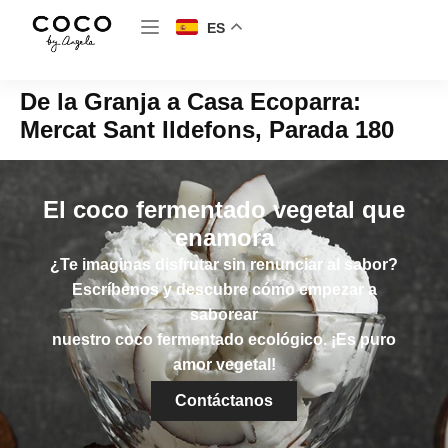
ES
De la Granja a Casa Ecoparra:
Mercat Sant Ildefons, Parada 180
El coco fermentado vegetal que
enamora
¿Te imaginas disfrutar sin renunciar al sabor?
Escríbenos y descubre cómo empezar a
saborear
nuestro coco fermentado ecológico. ¡Es puro
amor vegetal!
Contáctanos